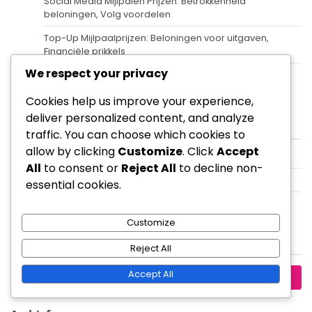
Social Media Mijlpalen Prijzen: Betrokkenheid
beloningen, Volg voordelen
Top-Up Mijlpaalprijzen: Beloningen voor uitgaven,
Financiële prikkels
We respect your privacy
Verwijs Recharge Bonussen: Uitnodigingsbonussen,
Gedeelde beloningen
Cookies help us improve your experience,
deliver personalized content, and analyze
Categorieën
traffic. You can choose which cookies to
allow by clicking
Customize
. Click
Accept
Cadeaucodes in King of Kings
All
to consent or
Reject All
to decline non-
Evenement Mijlpaal Prijzen in King of Kings
essential cookies.
Oplaadbonus evenementen in King of Kings
Customize
Zoeken
Reject All
Search
Accept All
for: