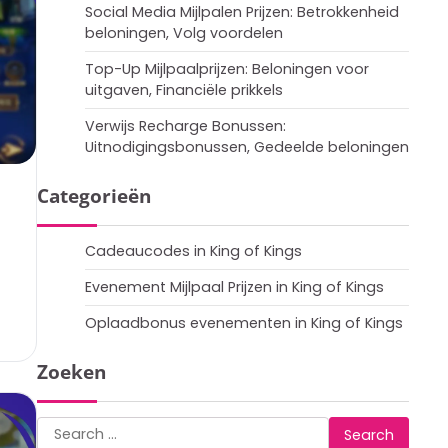
Social Media Mijlpalen Prijzen: Betrokkenheid
beloningen, Volg voordelen
Top-Up Mijlpaalprijzen: Beloningen voor
uitgaven, Financiële prikkels
Verwijs Recharge Bonussen:
Uitnodigingsbonussen, Gedeelde beloningen
Categorieën
Cadeaucodes in King of Kings
Evenement Mijlpaal Prijzen in King of Kings
Oplaadbonus evenementen in King of Kings
Zoeken
Search