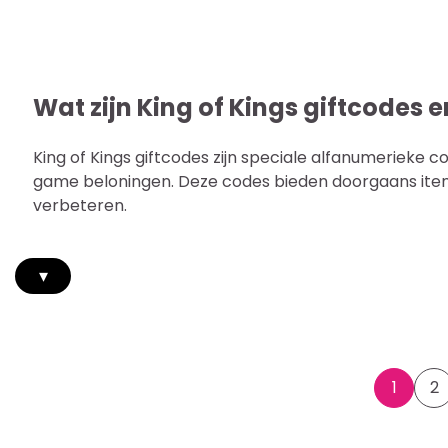
Wat zijn King of Kings giftcodes 
King of Kings giftcodes zijn speciale alfanumerieke c
game beloningen. Deze codes bieden doorgaans ite
verbeteren.
▾
Posts
1
2
pagination