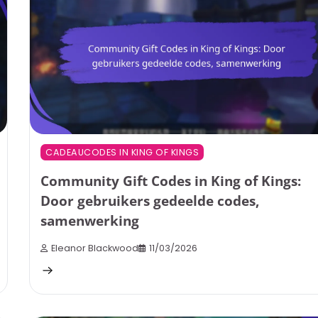
CADEAUCODES IN KING OF KINGS
Community Gift Codes in King of Kings:
Door gebruikers gedeelde codes,
samenwerking
Eleanor Blackwood
11/03/2026