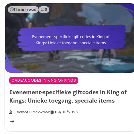
11 min read
0
CADEAUCODES IN KING OF KINGS
Evenement-specifieke giftcodes in King of
Kings: Unieke toegang, speciale items
Eleanor Blackwood
09/03/2026