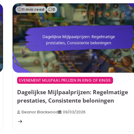
11 min read
0
EVENEMENT MIJLPAAL PRIJZEN IN KING OF KINGS
Dagelijkse Mijlpaalprijzen: Regelmatige
prestaties, Consistente beloningen
Eleanor Blackwood
09/03/2026