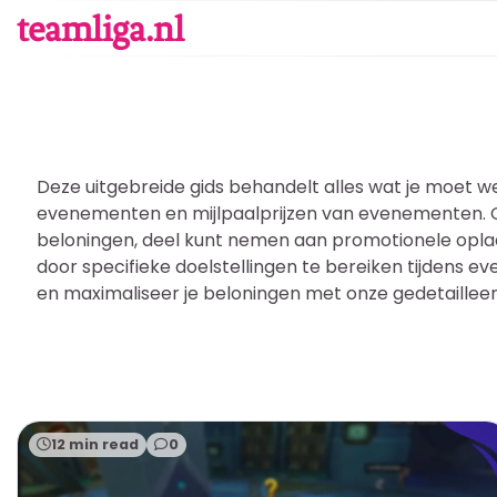
Skip
teamliga.nl
to
content
Deze uitgebreide gids behandelt alles wat je moet w
evenementen en mijlpaalprijzen van evenementen. O
beloningen, deel kunt nemen aan promotionele opl
door specifieke doelstellingen te bereiken tijdens 
en maximaliseer je beloningen met onze gedetailleer
12 min read
0