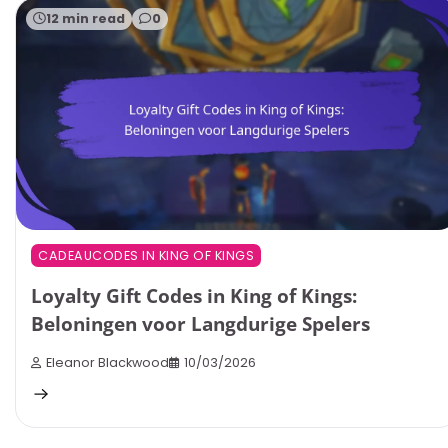
12 min read
0
CADEAUCODES IN KING OF KINGS
Loyalty Gift Codes in King of Kings:
Beloningen voor Langdurige Spelers
Eleanor Blackwood
10/03/2026