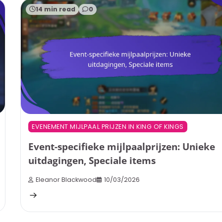
14 min read
0
EVENEMENT MIJLPAAL PRIJZEN IN KING OF KINGS
Event-specifieke mijlpaalprijzen: Unieke
uitdagingen, Speciale items
Eleanor Blackwood
10/03/2026