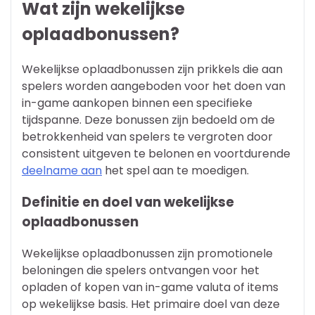
Wat zijn wekelijkse
oplaadbonussen?
Wekelijkse oplaadbonussen zijn prikkels die aan
spelers worden aangeboden voor het doen van
in-game aankopen binnen een specifieke
tijdspanne. Deze bonussen zijn bedoeld om de
betrokkenheid van spelers te vergroten door
consistent uitgeven te belonen en voortdurende
deelname aan
het spel aan te moedigen.
Definitie en doel van wekelijkse
oplaadbonussen
Wekelijkse oplaadbonussen zijn promotionele
beloningen die spelers ontvangen voor het
opladen of kopen van in-game valuta of items
op wekelijkse basis. Het primaire doel van deze