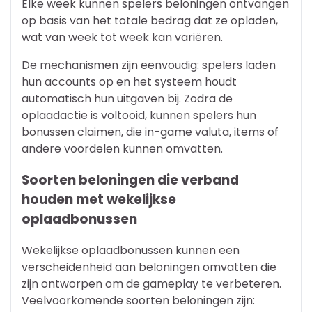
Elke week kunnen spelers beloningen ontvangen
op basis van het totale bedrag dat ze opladen,
wat van week tot week kan variëren.
De mechanismen zijn eenvoudig: spelers laden
hun accounts op en het systeem houdt
automatisch hun uitgaven bij. Zodra de
oplaadactie is voltooid, kunnen spelers hun
bonussen claimen, die in-game valuta, items of
andere voordelen kunnen omvatten.
Soorten beloningen die verband
houden met wekelijkse
oplaadbonussen
Wekelijkse oplaadbonussen kunnen een
verscheidenheid aan beloningen omvatten die
zijn ontworpen om de gameplay te verbeteren.
Veelvoorkomende soorten beloningen zijn: