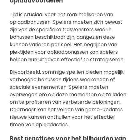
oplaadvoordelen
Tijd is cruciaal voor het maximaliseren van
oplaadbonussen. Spelers moeten zich bewust
zijn van de specifieke tijdsvensters waarin
bonussen beschikbaar zijn, aangezien deze
kunnen variëren per spel. Het begrijpen van
piektijden voor oplaadbonussen kan spelers
helpen hun uitgaven effectief te strategiseren.
Bijvoorbeeld, sommige spellen bieden mogelijk
verhoogde bonussen tijdens weekenden of
speciale evenementen. Spelers moeten
overwegen om op deze momenten op te laden
om te profiteren van verbeterde beloningen.
Daarnaast kan het volgen van game-updates
nieuwe kansen onthullen voor het effectief
timen van oplaadacties.
Best practices voor het bijhouden van