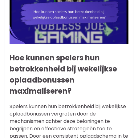
Hoe kunnen spelers hun
betrokkenheid bij wekelijkse
oplaadbonussen
maximaliseren?
Spelers kunnen hun betrokkenheid bij wekelijkse
oplaadbonussen vergroten door de
mechanismen achter deze beloningen te
begrijpen en effectieve strategieën toe te
passen. Door een consistent oplaadschema in te