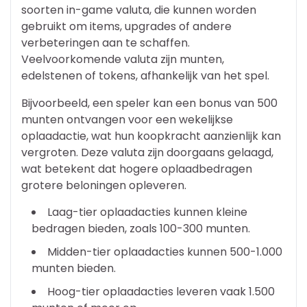
soorten in-game valuta, die kunnen worden
gebruikt om items, upgrades of andere
verbeteringen aan te schaffen.
Veelvoorkomende valuta zijn munten,
edelstenen of tokens, afhankelijk van het spel.
Bijvoorbeeld, een speler kan een bonus van 500
munten ontvangen voor een wekelijkse
oplaadactie, wat hun koopkracht aanzienlijk kan
vergroten. Deze valuta zijn doorgaans gelaagd,
wat betekent dat hogere oplaadbedragen
grotere beloningen opleveren.
Laag-tier oplaadacties kunnen kleine
bedragen bieden, zoals 100-300 munten.
Midden-tier oplaadacties kunnen 500-1.000
munten bieden.
Hoog-tier oplaadacties leveren vaak 1.500