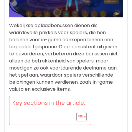
Wekelijkse oplaadbonussen dienen als
waardevolle prikkels voor spelers, die hen
belonen voor in-game aankopen binnen een
bepaalde tijdspanne. Door consistent uitgeven
te bevorderen, verbeteren deze bonussen niet
alleen de betrokkenheid van spelers, maar
moedigen ze ook voortdurende deelname aan
het spel aan, waardoor spelers verschillende
beloningen kunnen verdienen, zoals in-game
valuta en exclusieve items.
Key sections in the article: