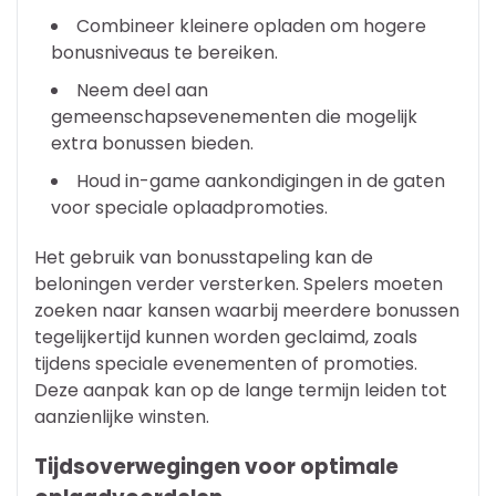
Combineer kleinere opladen om hogere
bonusniveaus te bereiken.
Neem deel aan
gemeenschapsevenementen die mogelijk
extra bonussen bieden.
Houd in-game aankondigingen in de gaten
voor speciale oplaadpromoties.
Het gebruik van bonusstapeling kan de
beloningen verder versterken. Spelers moeten
zoeken naar kansen waarbij meerdere bonussen
tegelijkertijd kunnen worden geclaimd, zoals
tijdens speciale evenementen of promoties.
Deze aanpak kan op de lange termijn leiden tot
aanzienlijke winsten.
Tijdsoverwegingen voor optimale