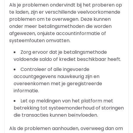
Als je problemen ondervindt bij het proberen op
te laden, zijn er verschillende veelvoorkomende
problemen om te overwegen. Deze kunnen
onder meer betalingsmethoden die worden
afgewezen, onjuiste accountinformatie of
systeemfouten omvatten.
Zorg ervoor dat je betalingsmethode
voldoende saldo of krediet beschikbaar heeft.
Controleer of alle ingevoerde
accountgegevens nauwkeurig zijn en
overeenkomen met je geregistreerde
informatie.
Let op meldingen van het platform met
betrekking tot systeemonderhoud of storingen
die transacties kunnen beïnvloeden.
Als de problemen aanhouden, overweeg dan om