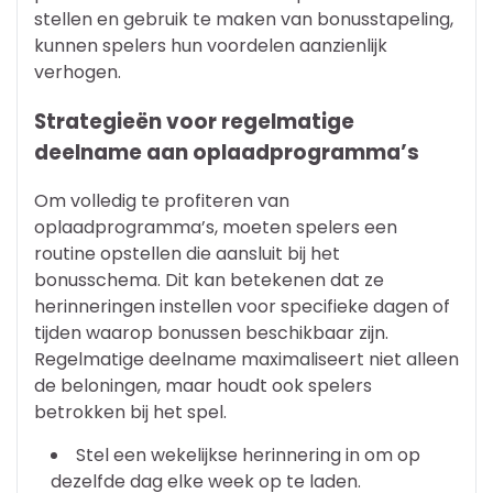
stellen en gebruik te maken van bonusstapeling,
kunnen spelers hun voordelen aanzienlijk
verhogen.
Strategieën voor regelmatige
deelname aan oplaadprogramma’s
Om volledig te profiteren van
oplaadprogramma’s, moeten spelers een
routine opstellen die aansluit bij het
bonusschema. Dit kan betekenen dat ze
herinneringen instellen voor specifieke dagen of
tijden waarop bonussen beschikbaar zijn.
Regelmatige deelname maximaliseert niet alleen
de beloningen, maar houdt ook spelers
betrokken bij het spel.
Stel een wekelijkse herinnering in om op
dezelfde dag elke week op te laden.