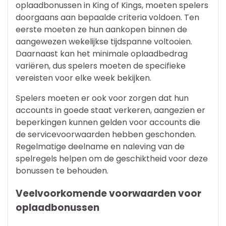
oplaadbonussen in King of Kings, moeten spelers
doorgaans aan bepaalde criteria voldoen. Ten
eerste moeten ze hun aankopen binnen de
aangewezen wekelijkse tijdspanne voltooien.
Daarnaast kan het minimale oplaadbedrag
variëren, dus spelers moeten de specifieke
vereisten voor elke week bekijken.
Spelers moeten er ook voor zorgen dat hun
accounts in goede staat verkeren, aangezien er
beperkingen kunnen gelden voor accounts die
de servicevoorwaarden hebben geschonden.
Regelmatige deelname en naleving van de
spelregels helpen om de geschiktheid voor deze
bonussen te behouden.
Veelvoorkomende voorwaarden voor
oplaadbonussen