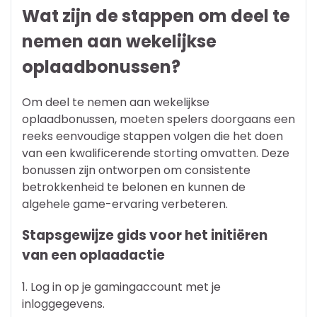
Wat zijn de stappen om deel te
nemen aan wekelijkse
oplaadbonussen?
Om deel te nemen aan wekelijkse
oplaadbonussen, moeten spelers doorgaans een
reeks eenvoudige stappen volgen die het doen
van een kwalificerende storting omvatten. Deze
bonussen zijn ontworpen om consistente
betrokkenheid te belonen en kunnen de
algehele game-ervaring verbeteren.
Stapsgewijze gids voor het initiëren
van een oplaadactie
1. Log in op je gamingaccount met je
inloggegevens.