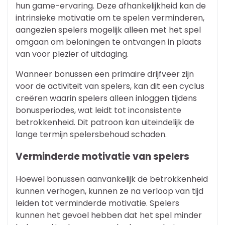
hun game-ervaring. Deze afhankelijkheid kan de
intrinsieke motivatie om te spelen verminderen,
aangezien spelers mogelijk alleen met het spel
omgaan om beloningen te ontvangen in plaats
van voor plezier of uitdaging.
Wanneer bonussen een primaire drijfveer zijn
voor de activiteit van spelers, kan dit een cyclus
creëren waarin spelers alleen inloggen tijdens
bonusperiodes, wat leidt tot inconsistente
betrokkenheid. Dit patroon kan uiteindelijk de
lange termijn spelersbehoud schaden.
Verminderde motivatie van spelers
Hoewel bonussen aanvankelijk de betrokkenheid
kunnen verhogen, kunnen ze na verloop van tijd
leiden tot verminderde motivatie. Spelers
kunnen het gevoel hebben dat het spel minder