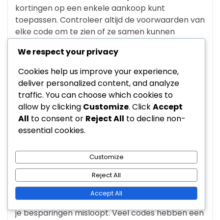
kortingen op een enkele aankoop kunt
toepassen. Controleer altijd de voorwaarden van
elke code om te zien of ze samen kunnen
worden gebruikt.
We respect your privacy
Bijvoorbeeld, als je een Flash Gift Code hebt voor
Cookies help us improve your experience,
20% korting en een winkelbrede verkoop van
deliver personalized content, and analyze
10%, kan het gebruik van beide leiden tot
traffic. You can choose which cookies to
aanzienlijke besparingen. Wees echter
allow by clicking
Customize
. Click
Accept
voorzichtig, aangezien sommige
All
to consent or
Reject All
to decline non-
detailhandelaren het gebruik van meerdere
essential cookies.
codes beperken, dus het is belangrijk om de
kleine lettertjes te lezen.
Customize
Vervaldatums bijhouden
Reject All
Het bijhouden van vervaldatums voor Flash Gift
Accept All
Codes is van vitaal belang om te voorkomen dat
je besparingen misloopt. Veel codes hebben een