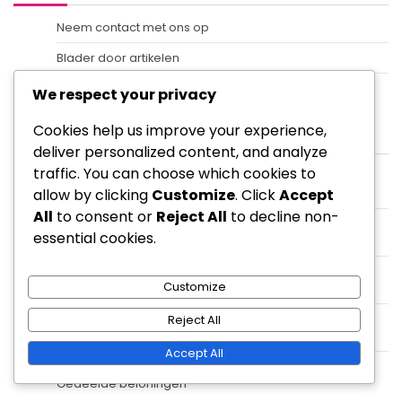
Neem contact met ons op
Blader door artikelen
Wie we zijn
We respect your privacy
Recente berichten
Cookies help us improve your experience,
deliver personalized content, and analyze
traffic. You can choose which cookies to
Social Media Oplaadbonussen:
allow by clicking
Customize
. Click
Accept
Betrokkenheidsbeloningen, Volgvoordelen
All
to consent or
Reject All
to decline non-
Wekelijkse Oplaadbonussen: Consistente beloningen,
essential cookies.
Spelerbetrokkenheid
Social Media Mijlpalen Prijzen: Betrokkenheid
Customize
beloningen, Volg voordelen
Top-Up Mijlpaalprijzen: Beloningen voor uitgaven,
Reject All
Financiële prikkels
Accept All
Verwijs Recharge Bonussen: Uitnodigingsbonussen,
Gedeelde beloningen