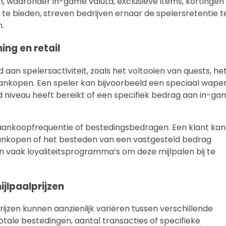
 waaronder in-game valuta, exclusieve items, kortingen 
te bieden, streven bedrijven ernaar de spelersretentie t
.
ing en retail
d aan spelersactiviteit, zoals het voltooien van quests, he
ankopen. Een speler kan bijvoorbeeld een speciaal wape
d niveau heeft bereikt of een specifiek bedrag aan in-ga
 aankoopfrequentie of bestedingsbedragen. Een klant kan
ankopen of het besteden van een vastgesteld bedrag
n vaak loyaliteitsprogramma’s om deze mijlpalen bij te
ijlpaalprijzen
prijzen kunnen aanzienlijk variëren tussen verschillende
tale bestedingen, aantal transacties of specifieke