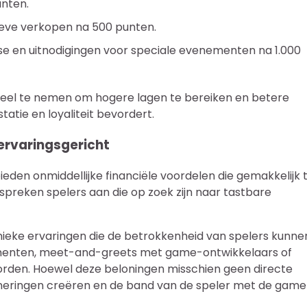
unten.
sieve verkopen na 500 punten.
se en uitnodigingen voor speciale evenementen na 1.000
deel te nemen om hogere lagen te bereiken en betere
atie en loyaliteit bevordert.
ervaringsgericht
ieden onmiddellijke financiële voordelen die gemakkelijk 
 spreken spelers aan die op zoek zijn naar tastbare
ieke ervaringen die de betrokkenheid van spelers kunne
ementen, meet-and-greets met game-ontwikkelaars of
orden. Hoewel deze beloningen misschien geen directe
nneringen creëren en de band van de speler met de game