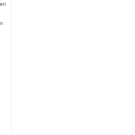
len
en