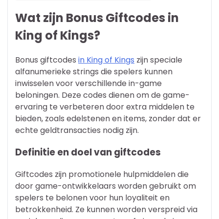
Wat zijn Bonus Giftcodes in
King of Kings?
Bonus giftcodes
in King of Kings
zijn speciale
alfanumerieke strings die spelers kunnen
inwisselen voor verschillende in-game
beloningen. Deze codes dienen om de game-
ervaring te verbeteren door extra middelen te
bieden, zoals edelstenen en items, zonder dat er
echte geldtransacties nodig zijn.
Definitie en doel van giftcodes
Giftcodes zijn promotionele hulpmiddelen die
door game-ontwikkelaars worden gebruikt om
spelers te belonen voor hun loyaliteit en
betrokkenheid. Ze kunnen worden verspreid via