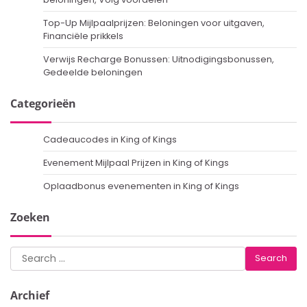
Top-Up Mijlpaalprijzen: Beloningen voor uitgaven,
Financiële prikkels
Verwijs Recharge Bonussen: Uitnodigingsbonussen,
Gedeelde beloningen
Categorieën
Cadeaucodes in King of Kings
Evenement Mijlpaal Prijzen in King of Kings
Oplaadbonus evenementen in King of Kings
Zoeken
Search
for:
Archief