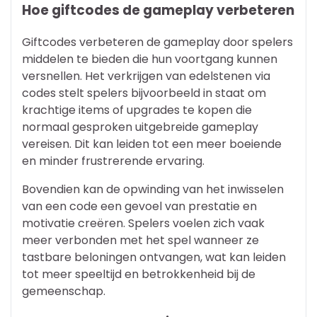
Hoe giftcodes de gameplay verbeteren
Giftcodes verbeteren de gameplay door spelers
middelen te bieden die hun voortgang kunnen
versnellen. Het verkrijgen van edelstenen via
codes stelt spelers bijvoorbeeld in staat om
krachtige items of upgrades te kopen die
normaal gesproken uitgebreide gameplay
vereisen. Dit kan leiden tot een meer boeiende
en minder frustrerende ervaring.
Bovendien kan de opwinding van het inwisselen
van een code een gevoel van prestatie en
motivatie creëren. Spelers voelen zich vaak
meer verbonden met het spel wanneer ze
tastbare beloningen ontvangen, wat kan leiden
tot meer speeltijd en betrokkenheid bij de
gemeenschap.