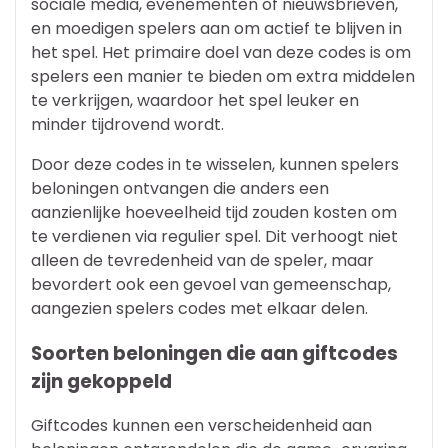
sociale media, evenementen of nieuwsbrieven,
en moedigen spelers aan om actief te blijven in
het spel. Het primaire doel van deze codes is om
spelers een manier te bieden om extra middelen
te verkrijgen, waardoor het spel leuker en
minder tijdrovend wordt.
Door deze codes in te wisselen, kunnen spelers
beloningen ontvangen die anders een
aanzienlijke hoeveelheid tijd zouden kosten om
te verdienen via regulier spel. Dit verhoogt niet
alleen de tevredenheid van de speler, maar
bevordert ook een gevoel van gemeenschap,
aangezien spelers codes met elkaar delen.
Soorten beloningen die aan giftcodes
zijn gekoppeld
Giftcodes kunnen een verscheidenheid aan