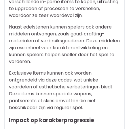
verschillende in-game items te kopen, uitrusting
te upgraden of processen te versnellen,
waardoor ze zeer waardevol zijn.
Naast edelstenen kunnen spelers ook andere
middelen ontvangen, zoals goud, crafting-
materialen of verbruiksgoederen. Deze middelen
zijn essentieel voor karakterontwikkeling en
kunnen spelers helpen sneller door het spel te
vorderen.
Exclusieve items kunnen ook worden
ontgrendeld via deze codes, wat unieke
voordelen of esthetische verbeteringen biedt.
Deze items kunnen speciale wapens,
pantsersets of skins omvatten die niet
beschikbaar zijn via regulier spel.
Impact op karakterprogressie