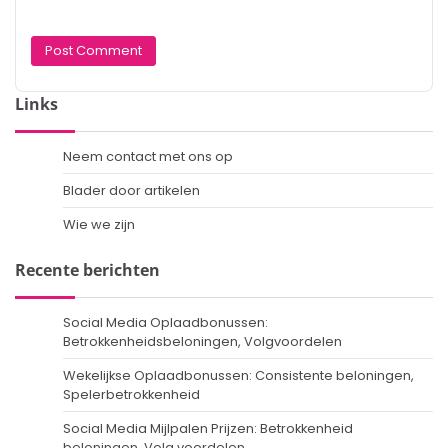
Links
Neem contact met ons op
Blader door artikelen
Wie we zijn
Recente berichten
Social Media Oplaadbonussen:
Betrokkenheidsbeloningen, Volgvoordelen
Wekelijkse Oplaadbonussen: Consistente beloningen,
Spelerbetrokkenheid
Social Media Mijlpalen Prijzen: Betrokkenheid
beloningen, Volg voordelen