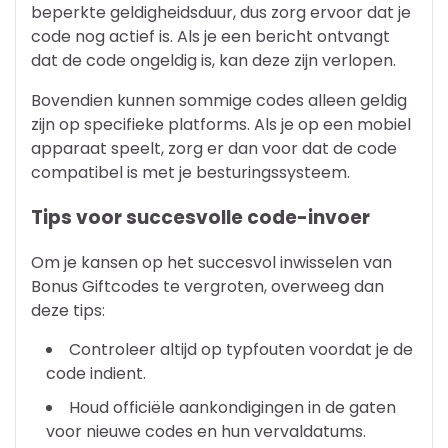
beperkte geldigheidsduur, dus zorg ervoor dat je
code nog actief is. Als je een bericht ontvangt
dat de code ongeldig is, kan deze zijn verlopen.
Bovendien kunnen sommige codes alleen geldig
zijn op specifieke platforms. Als je op een mobiel
apparaat speelt, zorg er dan voor dat de code
compatibel is met je besturingssysteem.
Tips voor succesvolle code-invoer
Om je kansen op het succesvol inwisselen van
Bonus Giftcodes te vergroten, overweeg dan
deze tips:
Controleer altijd op typfouten voordat je de
code indient.
Houd officiële aankondigingen in de gaten
voor nieuwe codes en hun vervaldatums.